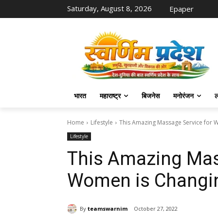
Saturday, August 8, 2026
Epaper
भारत
महाराष्ट्र
बिजनेस
मनोरंजन
ल
Home
Lifestyle
This Amazing Massage Service for
Lifestyle
This Amazing Mas
Women is Changi
By
teamswarnim
October 27, 2022