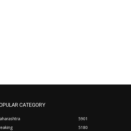
OPULAR CATEGORY
aharashtra
5901
reaking
5180