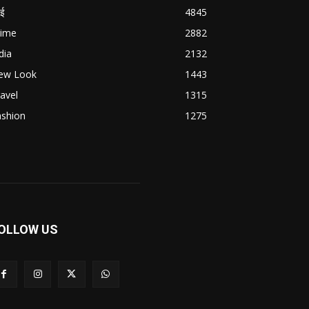
बई
4845
rime
2882
dia
2132
ew Look
1443
avel
1315
ashion
1275
OLLOW US