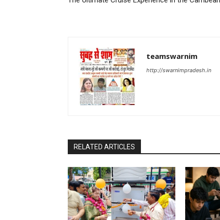
The Ultimate Cruise Experience in the Carribea
teamswarnim
http://swarnimpradesh.in
RELATED ARTICLES