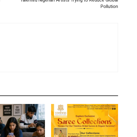
n
Talented Nigerian Artists Trying to Reduce Global
Pollution