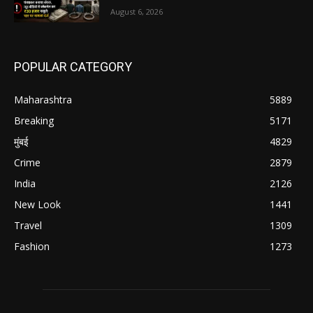
August 6, 2026
POPULAR CATEGORY
Maharashtra
5889
Breaking
5171
मुंबई
4829
Crime
2879
India
2126
New Look
1441
Travel
1309
Fashion
1273