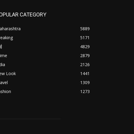
OPULAR CATEGORY
aharashtra
5889
reaking
5171
बई
4829
rime
2879
dia
2126
ew Look
1441
avel
1309
ashion
1273