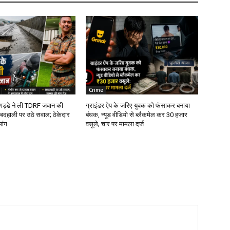
Crime
े गड्ढे ने ली TDRF जवान की
ग्राइंडर ऐप के जरिए युवक को फंसाकर बनाया
बदहाली पर उठे सवाल; ठेकेदार
बंधक, न्यूड वीडियो से ब्लैकमेल कर ₹30 हजार
मांग
वसूले; चार पर मामला दर्ज