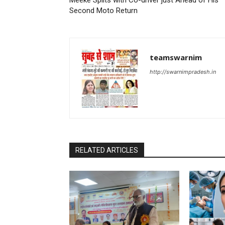
Meeke Splits with Co-driver just Ahead of His
Second Moto Return
teamswarnim
http://swarnimpradesh.in
RELATED ARTICLES