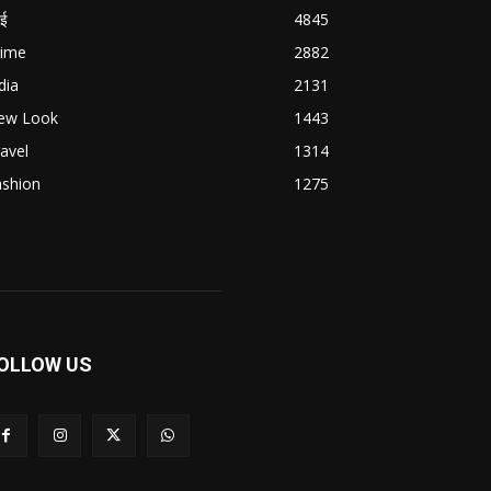
बई
4845
rime
2882
dia
2131
ew Look
1443
avel
1314
ashion
1275
OLLOW US