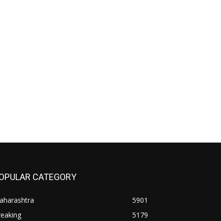
OPULAR CATEGORY
aharashtra
5901
reaking
5179