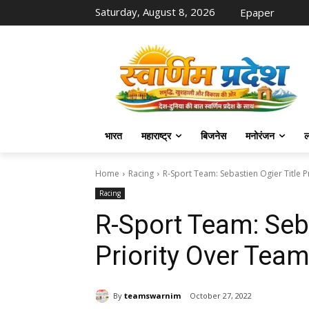
Saturday, August 8, 2026
Epaper
भारत
महाराष्ट्र
बिजनेस
मनोरंजन
ल
Home
Racing
R-Sport Team: Sebastien Ogier Title 
Racing
R-Sport Team: Seba
Priority Over Tea
By
teamswarnim
October 27, 2022