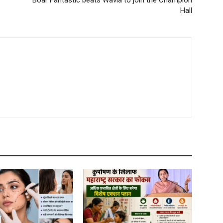
Boar Fantastic beats Wavia to join the Champion
Hall