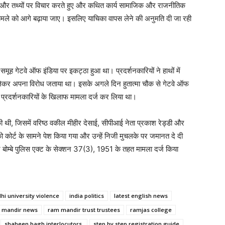
पों और तथ्यों पर विचार करते हुए और कथित कार्य सामाजिक और राजनीतिक
मामले को आगे बढ़ाया जाए। इसलिए याचिका वापस लेने की अनुमति दी जा रही
ह गेटवे ऑफ इंडिया पर इकट्ठा हुआ था। प्रदर्शनकारियों ने हाथों में
 लेकर अपना विरोध जताया था। इसके अगले दिन हुतात्मा चौक से गेटवे ऑफ
े प्रदर्शनकारियों के खिलाफ मामला दर्ज कर लिया था।
ी थी, जिसमें वरिष्ठ वकील मीहीर देसाई, सीपीआई नेता प्रकाश रेड्डी और
ो कोर्ट के सामने पेश किया गया और उन्हें निजी मुचलके पर जमानत दे दी
म्बे पुलिस एक्ट के सेक्शन 37(3), 1951 के तहत मामला दर्ज किया
lhi university violence
india politics
latest english news
 mandir news
ram mandir trust trustees
ramjas college
shaheen bagh interlocutors.
step by step registration guide