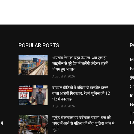
POPULAR POSTS
P
भारतीय रेल का बड़ा फैसला: अब एक ही
M
लाइसेंस से पूरे देश में चलेंगी कंटेनर ट्रेनें,
B
नियम हुए आसान
August 8, 2026
मुं
C
वायरल वीडियो में महिला से मारपीट करने
वाला आरोपी गिरफ्तार, रेलवे पुलिस की 12
In
घंटे में कार्रवाई
N
August 8, 2026
Tr
मुलुंड चेकनाका पर दर्दनाक हादसा: बस की
F
में
चपेट में आने से महिला की मौत, पुलिस जांच में
जुटी