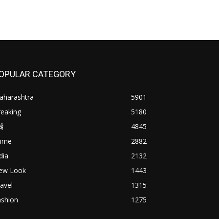
OPULAR CATEGORY
aharashtra
5901
reaking
5180
बई
4845
rime
2882
dia
2132
ew Look
1443
avel
1315
ashion
1275