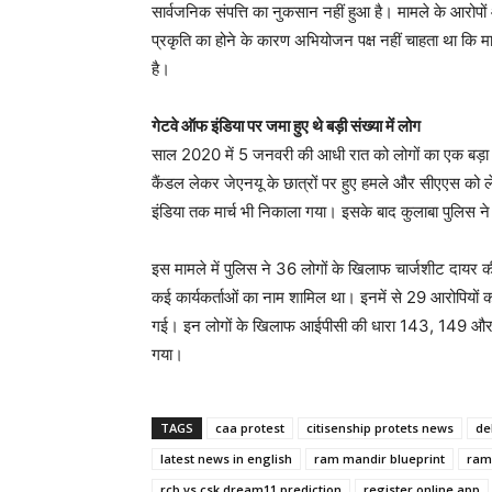
सार्वजनिक संपत्ति का नुकसान नहीं हुआ है। मामले के आरो
प्रकृति का होने के कारण अभियोजन पक्ष नहीं चाहता था कि 
है।
गेटवे ऑफ इंडिया पर जमा हुए थे बड़ी संख्या में लोग
साल 2020 में 5 जनवरी की आधी रात को लोगों का एक बड़ा समू
कैंडल लेकर जेएनयू के छात्रों पर हुए हमले और सीएएस को
इंडिया तक मार्च भी निकाला गया। इसके बाद कुलाबा पुलिस न
इस मामले में पुलिस ने 36 लोगों के खिलाफ चार्जशीट दायर क
कई कार्यकर्ताओं का नाम शामिल था। इनमें से 29 आरोपियों क
गई। इन लोगों के खिलाफ आईपीसी की धारा 143, 149 और बो
गया।
TAGS
caa protest
citisenship protets news
de
latest news in english
ram mandir blueprint
ram
rcb vs csk dream11 prediction
register online app