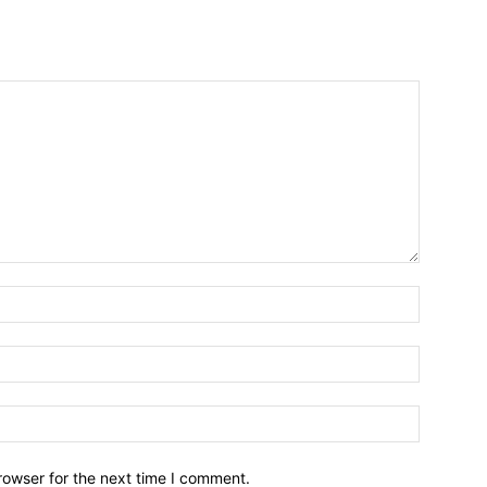
Name:*
Email:*
Website:
rowser for the next time I comment.