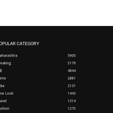
OPULAR CATEGORY
aharashtra
5900
reaking
5179
बई
4844
rime
2881
dia
2131
ew Look
1443
avel
1314
ashion
1275