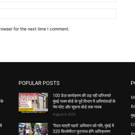
Website:
rowser for the next time I comment.
POPULAR POSTS
P
100 डेज़ कार्यक्रम की उड़ रही धज्जियां!
M
 के
मुंबई स्लम बोर्ड के पूर्व विभाग में अभियंताओं के
B
नेम प्लेट और सूचना बोर्ड तक गायब
August 6, 2026
मुं
C
ें
‘पैदल यात्री पहले’ अभियान को गति, मुंबई में
320 किलोमीटर फुटपाथ होंगे अतिक्रमण
In