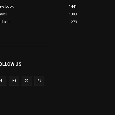
ew Look
1441
avel
1303
ashion
1273
OLLOW US