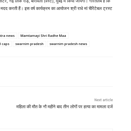
र, नई लिंक रोड़, बोरीवली (वेस्ट), मुंबई में किया जायेगा। गौरतलब है कि
दद करती हैं। इस वर्ष कार्यक्रम का आयोजन श्री राधे मां चैरिटेबल ट्रस्ट
tra news
Mamtamayi Shri Radhe Maa
l caps
swarnim pradesh
swarnim pradesh news
Next article
महिला की मौत के नौ महीने बाद तीन लोगों पर हत्या का मामला दर्ज