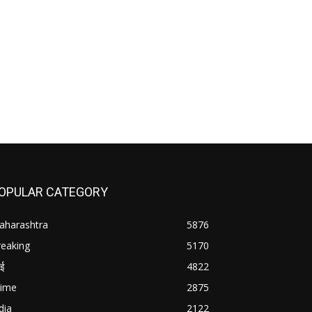
OPULAR CATEGORY
aharashtra
5876
reaking
5170
बई
4822
rime
2875
dia
2122