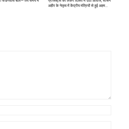
ंत्री फडणवीस बोले— तय समय में
प्रोजेक्ट्स को लेकर दिल्ली में उठी आवाज, सचिन
अहीर के नेतृत्व में केंद्रीय मंत्रियों से हुई अहम...
Name:*
Email:*