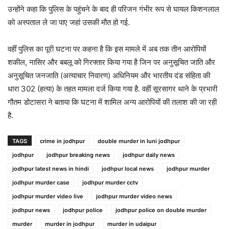
उन्होंने कहा कि पुलिस के पहुंचने के बाद ही परिजन गंभीर रूप से घायल किशनलाल
को अस्पताल ले जा पाए जहां उसकी मौत हो गई.
वहीं पुलिस का पूरी घटना पर कहना है कि इस मामले में अब तक तीन आरोपियों
शकील, नासिर और बबलू को गिरफ्तार किया गया है जिन पर अनुसूचित जाति और
अनुसूचित जनजाति (अत्याचार निवारण) अधिनियम और भारतीय दंड संहिता की
धारा 302 (हत्या) के तहत मामला दर्ज किया गया है. वहीं सूरसागर थाने के प्रभारी
गौतम डोटासरा ने बताया कि घटना में शामिल अन्य आरोपियों की तलाश की जा रही
है.
TAGS
crime in jodhpur
double murder in luni jodhpur
jodhpur
jodhpur breaking news
jodhpur daily news
jodhpur latest news in hindi
jodhpur local news
jodhpur murder
jodhpur murder case
jodhpur murder cctv
jodhpur murder video live
jodhpur murder video news
jodhpur news
jodhpur police
jodhpur police on double murder
murder
murder in jodhpur
murder in udaipur