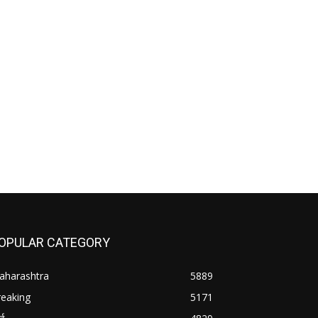
OPULAR CATEGORY
aharashtra
5889
reaking
5171