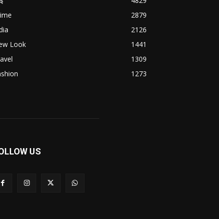
बई
4829
rime
2879
dia
2126
ew Look
1441
avel
1309
ashion
1273
OLLOW US