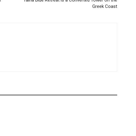
s
Taina Blue Retreat is a Converted Tower on the
Greek Coast