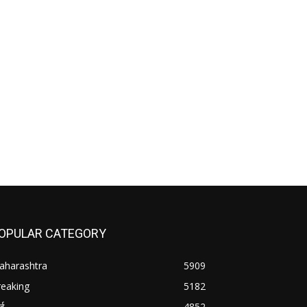
OPULAR CATEGORY
aharashtra
5909
reaking
5182
बई
4852