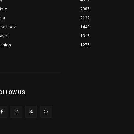
rime
2885
dia
2132
ew Look
1443
avel
1315
ashion
1275
OLLOW US