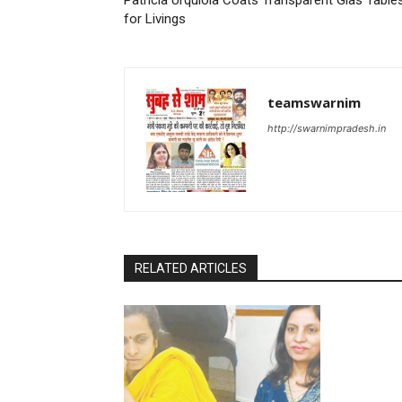
Patricia Urquiola Coats Transparent Glas Table
for Livings
teamswarnim
http://swarnimpradesh.in
RELATED ARTICLES