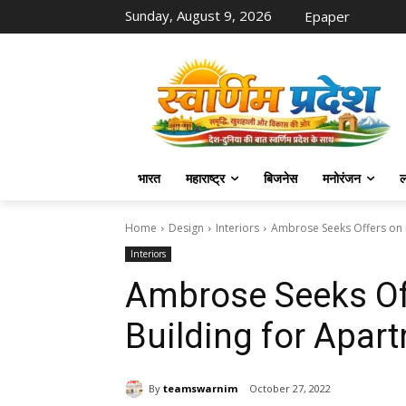
Sunday, August 9, 2026
Epaper
भारत
महाराष्ट्र
बिजनेस
मनोरंजन
ल
Home
Design
Interiors
Ambrose Seeks Offers on
Interiors
Ambrose Seeks O
Building for Apar
By
teamswarnim
October 27, 2022