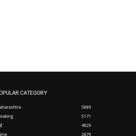
OPULAR CATEGORY
aharashtra
5889
reaking
5171
बई
4829
rime
2879