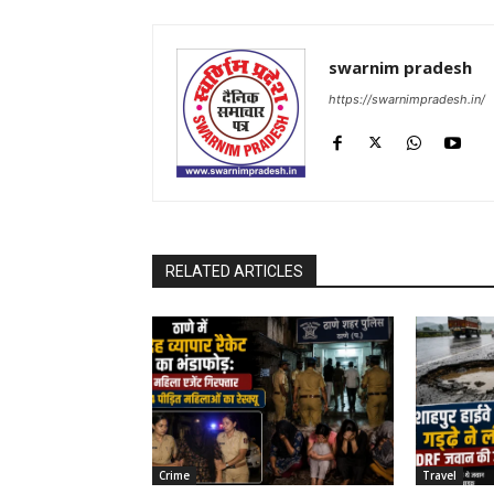
swarnim pradesh
https://swarnimpradesh.in/
RELATED ARTICLES
Crime
Travel