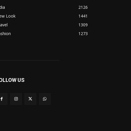
dia
2126
ew Look
1441
avel
1309
ashion
1273
OLLOW US