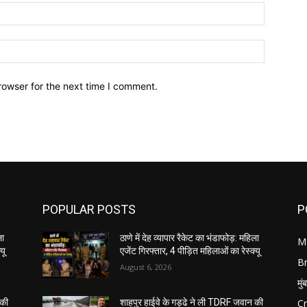
Email:*
Website:
rowser for the next time I comment.
POPULAR POSTS
P
ला
ठाणे में देह व्यापार रैकेट का भंडाफोड़: महिला
M
यू
एजेंट गिरफ्तार, 4 पीड़ित महिलाओं का रेस्क्यू
B
August 6, 2026
मुं
C
 की
शाहपुर हाईवे के गड्ढे ने ली TDRF जवान की