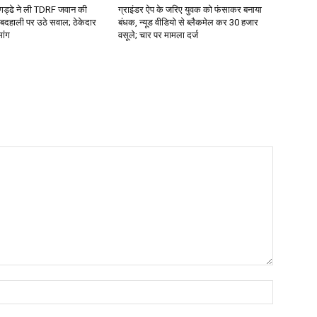
े गड्ढे ने ली TDRF जवान की
ग्राइंडर ऐप के जरिए युवक को फंसाकर बनाया
बदहाली पर उठे सवाल; ठेकेदार
बंधक, न्यूड वीडियो से ब्लैकमेल कर ₹30 हजार
मांग
वसूले; चार पर मामला दर्ज
Name:*