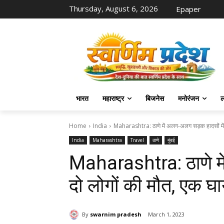
Thursday, August 6, 2026
Epaper
भारत
महाराष्ट्र
बिजनेस
मनोरंजन
ल
Home
India
Maharashtra: ठाणे में अलग-अलग सड़क हादसों में द
India
Maharashtra
Travel
ठाणे
मुंबई
Maharashtra: ठाणे मे
दो लोगों की मौत, एक घ
By
swarnim pradesh
March 1, 2023