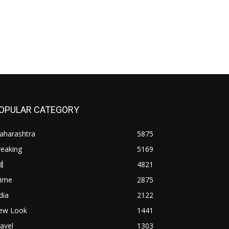
OPULAR CATEGORY
aharashtra
5875
reaking
5169
बई
4821
rime
2875
dia
2122
ew Look
1441
avel
1303